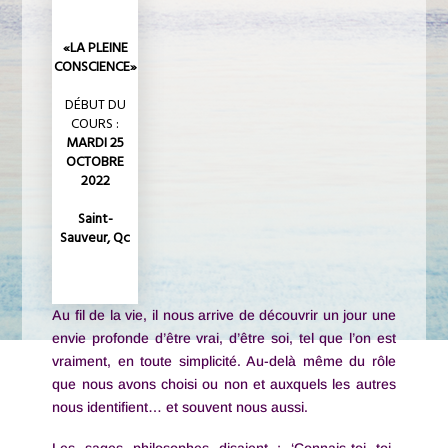
«LA PLEINE
CONSCIENCE»
POUR TOUTE
DÉBUT DU
L'INFORMATION
COURS :
MARDI 25
OCTOBRE
Cliquez-
ici
2022
Saint-
Sauveur, Qc
Au fil de la vie, il nous arrive de découvrir un jour une
envie profonde d’être vrai, d’être soi, tel que l’on est
vraiment, en toute simplicité. Au-delà même du rôle
que nous avons choisi ou non et auxquels les autres
nous identifient… et souvent nous aussi.