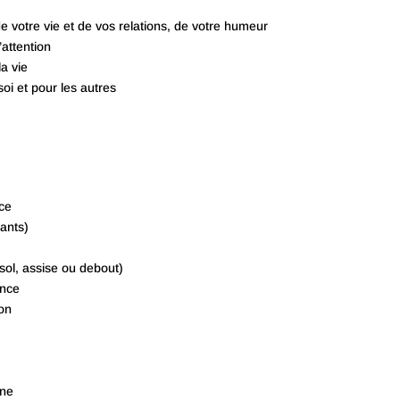
 de votre vie et de vos relations, de votre humeur
’attention
a vie
i et pour les autres
ce
pants)
sol, assise ou debout)
ence
ion
nne