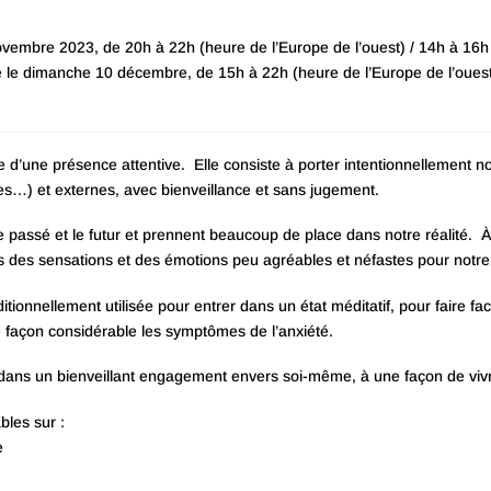
pour
voir
novembre 2023, de 20h à 22h (heure de l’Europe de l’ouest) / 14h à 16
les
ée le dimanche 10 décembre, de 15h à 22h (heure de l’Europe de l’oues
horaires)
e d’une présence attentive. Elle consiste à porter intentionnellement n
es…) et externes, avec bienveillance et sans jugement.
assé et le futur et prennent beaucoup de place dans notre réalité. À 
s des sensations et des émotions peu agréables et néfastes pour notre
itionnellement utilisée pour entrer dans un état méditatif, pour faire fa
 façon considérable les symptômes de l’anxiété.
, dans un bienveillant engagement envers soi-même, à une façon de vivr
bles sur :
e