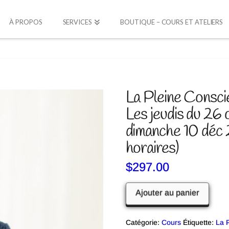
À PROPOS
SERVICES
BOUTIQUE – COURS ET ATELIERS
La Pleine Consc
Les jeudis du 26
dimanche 10 déc 2
horaires)
$
297.00
quantité
Ajouter au panier
de
La
Catégorie:
Cours
Étiquette:
La 
Pleine